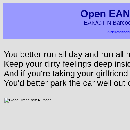
Open EAN
EAN/GTIN Barcod
API/Datenbank
You better run all day and run all n
Keep your dirty feelings deep insi
And if you're taking your girlfriend
You'd better park the car well out 