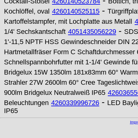
-
Cocktail-Stößel
4260140523784
Bottich, tr
-
Kochlöffel, oval
4260140525115
Türgriffpl
Kartoffelstampfer, mit Lochplatte aus Metall
-
1/4' Sechskantschaft
4051435056229
SDS 
1'-11,5 NPTF HSS Gewindeschneider DIN 22
Hartmetallfräser Form C Schaftdurchmesser
Schnellspannbohrfutter mit 1-1/4' Gewinde f
Bridgelux 15W 1350lm 181x83mm 60° Warm
Strahler 27W 2600lm 60° Cree Tageslichtwei
900lm Bridgelux Neutralweiß IP65
42603655
-
Beleuchtungen
4260339996726
LED Bayli
IP65
Imp