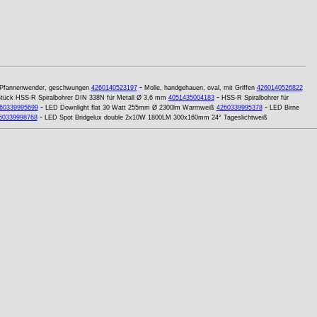
-
Pfannenwender, geschwungen
4260140523197
Molle, handgehauen, oval, mit Griffen
4260140526822
-
tück HSS-R Spiralbohrer DIN 338N für Metall Ø 3,6 mm
4051435004183
HSS-R Spiralbohrer für
-
-
60339995699
LED Downlight flat 30 Watt 255mm Ø 2300lm Warmweiß
4260339995378
LED Birne
-
60339998768
LED Spot Bridgelux double 2x10W 1800LM 300x160mm 24° Tageslichtweiß