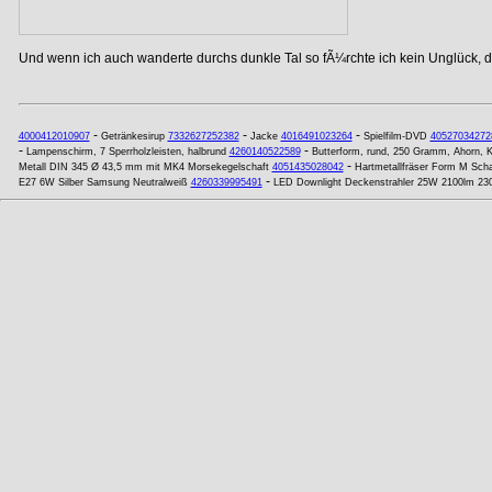
Und wenn ich auch wanderte durchs dunkle Tal so fÃ¼rchte ich kein Unglück, de
-
-
-
4000412010907
Getränkesirup
7332627252382
Jacke
4016491023264
Spielfilm-DVD
40527034272
-
-
Lampenschirm, 7 Sperrholzleisten, halbrund
4260140522589
Butterform, rund, 250 Gramm, Ahorn, K
-
Metall DIN 345 Ø 43,5 mm mit MK4 Morsekegelschaft
4051435028042
Hartmetallfräser Form M Sch
-
E27 6W Silber Samsung Neutralweiß
4260339995491
LED Downlight Deckenstrahler 25W 2100lm 23