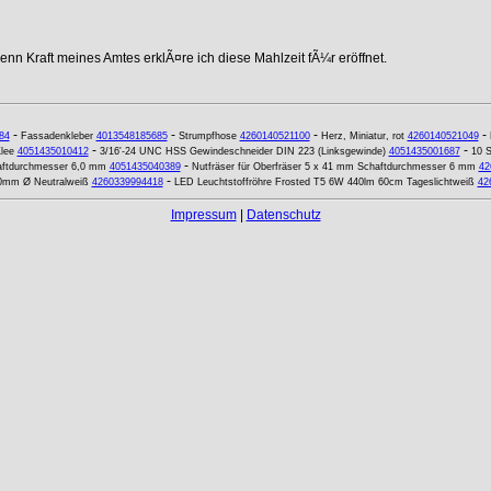
nn Kraft meines Amtes erklÃ¤re ich diese Mahlzeit fÃ¼r eröffnet.
-
-
-
-
84
Fassadenkleber
4013548185685
Strumpfhose
4260140521100
Herz, Miniatur, rot
4260140521049
-
-
lee
4051435010412
3/16'-24 UNC HSS Gewindeschneider DIN 223 (Linksgewinde)
4051435001687
10 S
-
aftdurchmesser 6,0 mm
4051435040389
Nutfräser für Oberfräser 5 x 41 mm Schaftdurchmesser 6 mm
42
-
0mm Ø Neutralweiß
4260339994418
LED Leuchtstoffröhre Frosted T5 6W 440lm 60cm Tageslichtweiß
42
Impressum
|
Datenschutz