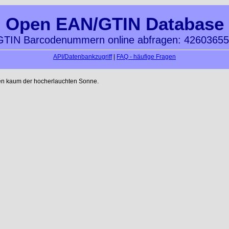
Open EAN/GTIN Database
TIN Barcodenummern online abfragen: 4260365
API/Datenbankzugriff
|
FAQ - häufige Fragen
en kaum der hocherlauchten Sonne.