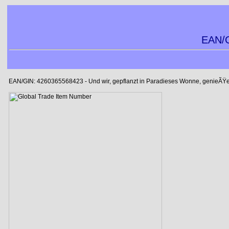
EAN/G
EAN/GIN: 4260365568423 - Und wir, gepflanzt in Paradieses Wonne, genieÃŸ