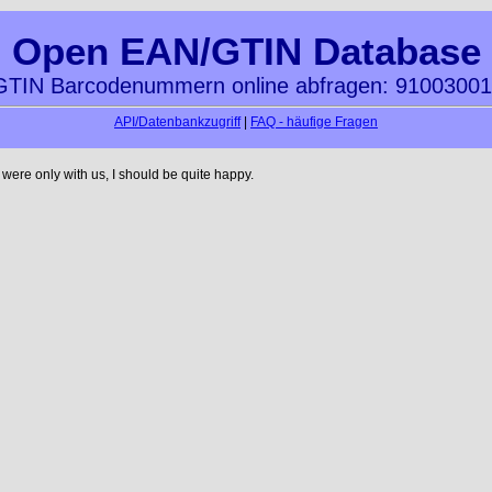
Open EAN/GTIN Database
TIN Barcodenummern online abfragen: 9100300
API/Datenbankzugriff
|
FAQ - häufige Fragen
ere only with us, I should be quite happy.