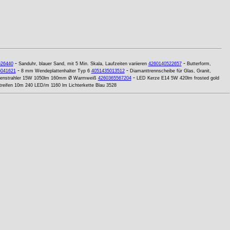
-
-
526440
Sanduhr, blauer Sand, mit 5 Min. Skala, Laufzeiten variieren
4260140522657
Butterform,
-
-
5041621
8 mm Wendeplattenhalter Typ 6
4051435013512
Diamanttrennscheibe für Glas, Granit,
-
kenstrahler 15W 1050lm 160mm Ø Warmweiß
4260365567204
LED Kerze E14 5W 420lm frosted gold
reifen 10m 240 LED/m 1160 lm Lichterkette Blau 3528