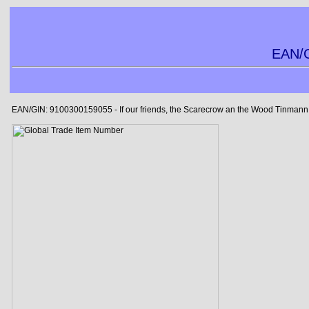
EAN/G
EAN/GIN: 9100300159055 - If our friends, the Scarecrow an the Wood Tinmann w