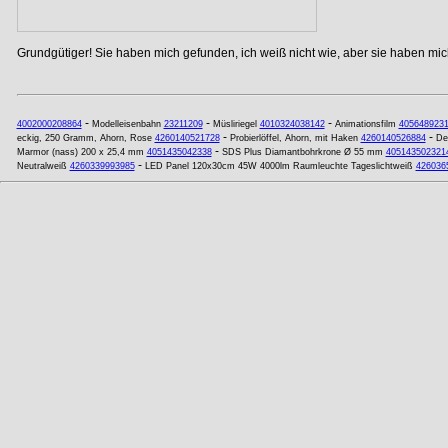
Grundgütiger! Sie haben mich gefunden, ich weiß nicht wie, aber sie haben mich
-
-
-
4002000208864
Modelleisenbahn
23211209
Müsliriegel
4010324038142
Animationsfilm
405648923
-
-
eckig, 250 Gramm, Ahorn, Rose
4260140521728
Probierlöffel, Ahorn, mit Haken
4260140526884
De
-
Marmor (nass) 200 x 25,4 mm
4051435042338
SDS Plus Diamantbohrkrone Ø 55 mm
405143502321
-
Neutralweiß
4260339993985
LED Panel 120x30cm 45W 4000lm Raumleuchte Tageslichtweiß
426036