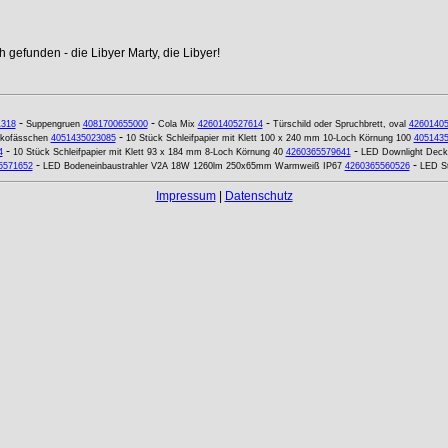
 gefunden - die Libyer Marty, die Libyer!
-
-
-
1318
Suppengruen
4081700655000
Cola Mix
4260140527614
Türschild oder Spruchbrett, oval
4260140
-
kofässchen
4051435023085
10 Stück Schleifpapier mit Klett 100 x 240 mm 10-Loch Körnung 100
405143
-
-
4
10 Stück Schleifpapier mit Klett 93 x 184 mm 8-Loch Körnung 40
4260365579641
LED Downlight Dec
-
-
5571652
LED Bodeneinbaustrahler V2A 18W 1260lm 250x65mm Warmweiß IP67
4260365560526
LED St
Impressum
|
Datenschutz