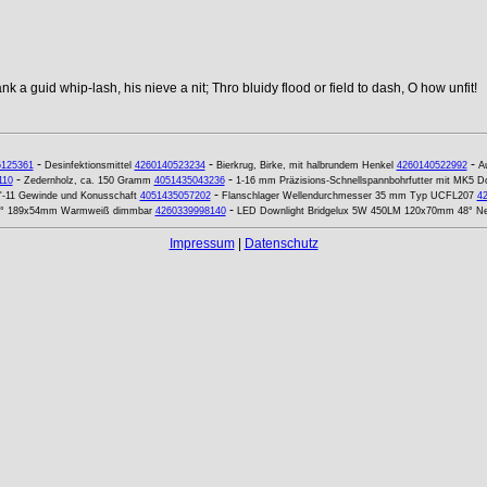
k a guid whip-lash, his nieve a nit; Thro bluidy flood or field to dash, O how unfit!
-
-
-
5125361
Desinfektionsmittel
4260140523234
Bierkrug, Birke, mit halbrundem Henkel
4260140522992
A
-
-
110
Zedernholz, ca. 150 Gramm
4051435043236
1-16 mm Präzisions-Schnellspannbohrfutter mit MK5 Do
-
'-11 Gewinde und Konusschaft
4051435057202
Flanschlager Wellendurchmesser 35 mm Typ UCFL207
4
-
00° 189x54mm Warmweiß dimmbar
4260339998140
LED Downlight Bridgelux 5W 450LM 120x70mm 48° Ne
Impressum
|
Datenschutz