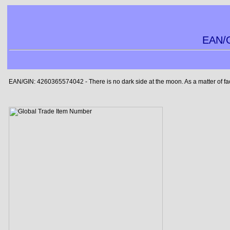
EAN/G
EAN/GIN: 4260365574042 - There is no dark side at the moon. As a matter of fact, 