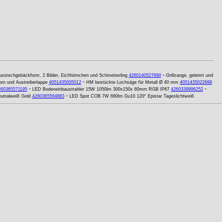
-
usstechgebäckform, 2 Bilder, Eichhörnchen und Schmetterling
4260140527690
Grillzange, geleimt und
-
rn und Austreiberlappe
4051435005012
HM bestückte Lochsäge für Metall Ø 40 mm
4051435022699
-
-
260365571195
LED Bodeneinbaustrahler 15W 1050lm 300x150x 60mm RGB IP67
4260339996252
-
utralweiß Gold
4260365564883
LED Spot COB 7W 660lm Gu10 120° Epistar Tageslichtweiß