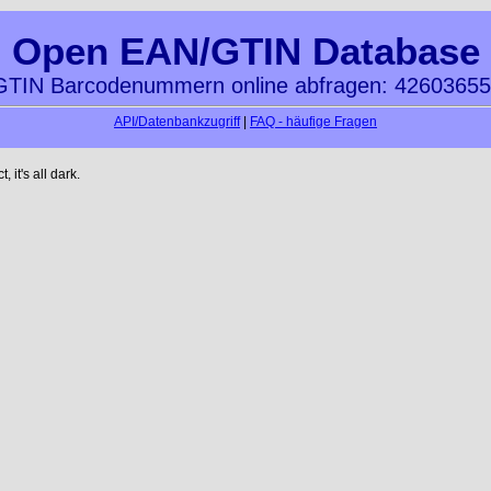
Open EAN/GTIN Database
TIN Barcodenummern online abfragen: 4260365
API/Datenbankzugriff
|
FAQ - häufige Fragen
it's all dark.