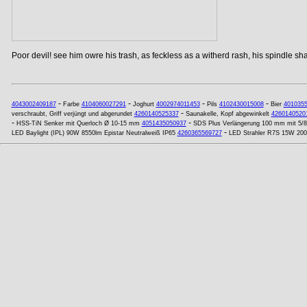
Poor devil! see him owre his trash, as feckless as a witherd rash, his spindle shan
-
-
-
-
4043002409187
Farbe
4104060027291
Joghurt
4002974011453
Pils
4102430015008
Bier
401035
-
verschraubt, Griff verjüngt und abgerundet
4260140525337
Saunakelle, Kopf abgewinkelt
4260140520
-
-
HSS-TiN Senker mit Querloch Ø 10-15 mm
4051435050937
SDS Plus Verlängerung 100 mm mit 5/8
-
LED Baylight (IPL) 90W 8550lm Epistar Neutralweiß IP65
4260365569727
LED Strahler R7S 15W 2