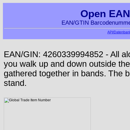
Open EAN
EAN/GTIN Barcodenummer
API/Datenbank
EAN/GIN: 4260339994852 - All alon
you walk up and down outside th
gathered together in bands. The b
stand.