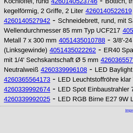
-
Kochlöffel, rund
4260140523746
Bottich, tr
kegelförmig, 2 Griffe, 2 Liter
4260140522619
-
4260140527942
Schneidebrett, rund, mit Sa
Wellendurchmesser 85 mm Typ UCF217
40
-
Metall 7 x 300 mm
4051435010788
3/8'-2
-
(Linksgewinde)
4051435022262
ER40 Spa
mit 1/4' Sechskantschaft Ø 5 mm
426036557
-
Neutralweiß
4260339996108
LED Baylight
-
4260365564173
LED Leuchtstoffröhre kla
-
4260339992674
LED Spot Einbaustrahler
-
4260339992025
LED RGB Birne E27 9W Le
Imp