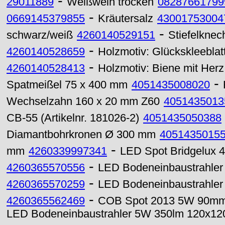
-
29011889
Weißwein trocken
08287661799
-
0669145379855
Kräutersalz
43001753004
-
schwarz/weiß
4260140529151
Stiefelknec
-
4260140528659
Holzmotiv: Glückskleeblat
-
4260140528413
Holzmotiv: Biene mit Herz
-
Spatmeißel 75 x 400 mm
4051435008020
Wechselzahn 160 x 20 mm Z60
4051435013
CB-55 (Artikelnr. 181026-2)
4051435050388
Diamantbohrkronen Ø 300 mm
4051435015
-
mm
4260339997341
LED Spot Bridgelux
-
4260365570556
LED Bodeneinbaustrahler
-
4260365570259
LED Bodeneinbaustrahler
-
4260365562469
COB Spot 2013 5W 90mm 
LED Bodeneinbaustrahler 5W 350lm 120x1