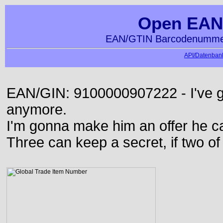
Open EAN
EAN/GTIN Barcodenummer
API/Datenbank
EAN/GIN: 9100000907222 - I've go
anymore.
I'm gonna make him an offer he ca
Three can keep a secret, if two o