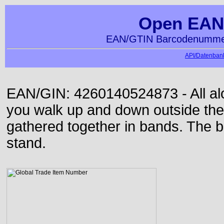
Open EAN
EAN/GTIN Barcodenummer
API/Datenbank
EAN/GIN: 4260140524873 - All alon
you walk up and down outside th
gathered together in bands. The b
stand.