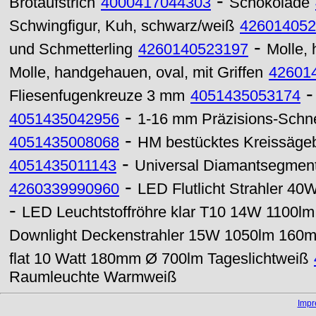
-
Brotaufstrich
4000417044303
Schokolade
Schwingfigur, Kuh, schwarz/weiß
426014052
-
und Schmetterling
4260140523197
Molle, 
Molle, handgehauen, oval, mit Griffen
42601
Fliesenfugenkreuze 3 mm
4051435053174
-
4051435042956
1-16 mm Präzisions-Schne
-
4051435008068
HM bestücktes Kreissägeb
-
4051435011143
Universal Diamantsegmen
-
4260339990960
LED Flutlicht Strahler 40
-
LED Leuchtstoffröhre klar T10 14W 1100lm
Downlight Deckenstrahler 15W 1050lm 16
flat 10 Watt 180mm Ø 700lm Tageslichtweiß
Raumleuchte Warmweiß
Imp