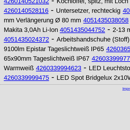
-
4260140521032
Kochlöffel, spitz, mit Loch
-
4260140528116
Untersetzer, rechteckig
40
mm Verlängerung Ø 80 mm
4051435038058
-
Makita 3,0Ah Li-Ion
4051435044752
2-13 
-
4051435024372
Arbeitshandschuhe (Stoff)
9100lm Epistar Tageslichtweiß IP65
426036
65x90mm Tageslichtweiß IP67
42603399977
-
Warmweiß
4260339994623
LED Leuchtsto
-
4260339999475
LED Spot Bridgelux 2x10
Imp