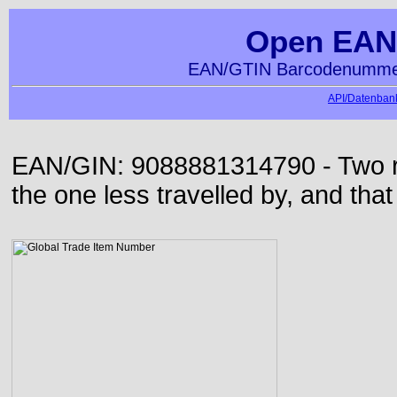
Open EAN
EAN/GTIN Barcodenummer
API/Datenbank
EAN/GIN: 9088881314790 - Two roa
the one less travelled by, and that