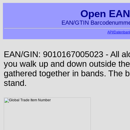
Open EAN
EAN/GTIN Barcodenummer
API/Datenbank
EAN/GIN: 9010167005023 - All alon
you walk up and down outside th
gathered together in bands. The b
stand.