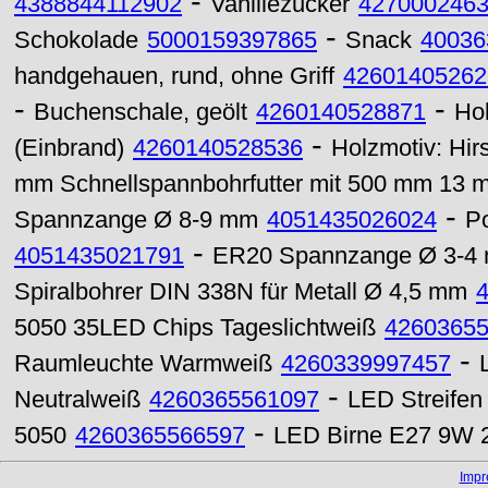
-
4388844112902
Vanillezucker
427000246
-
Schokolade
5000159397865
Snack
40036
handgehauen, rund, ohne Griff
42601405262
-
-
Buchenschale, geölt
4260140528871
Hol
-
(Einbrand)
4260140528536
Holzmotiv: Hir
mm Schnellspannbohrfutter mit 500 mm 13 
-
Spannzange Ø 8-9 mm
4051435026024
Po
-
4051435021791
ER20 Spannzange Ø 3-4
Spiralbohrer DIN 338N für Metall Ø 4,5 mm
5050 35LED Chips Tageslichtweiß
4260365
-
Raumleuchte Warmweiß
4260339997457
-
Neutralweiß
4260365561097
LED Streifen
-
5050
4260365566597
LED Birne E27 9W 
Imp