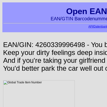
Open EAN
EAN/GTIN Barcodenummer
API/Datenbank
EAN/GIN: 4260339996498 - You bett
Keep your dirty feelings deep insi
And if you're taking your girlfriend
You'd better park the car well out 