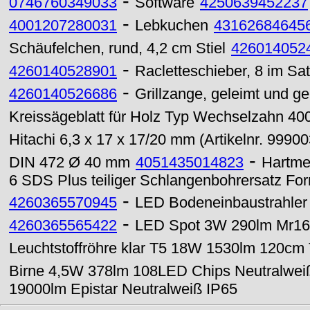
-
0746760349033
Software
4250639452237
-
4001207280031
Lebkuchen
43162684645
Schäufelchen, rund, 4,2 cm Stiel
426014052
-
4260140528901
Racletteschieber, 8 im Sa
-
4260140526686
Grillzange, geleimt und g
Kreissägeblatt für Holz Typ Wechselzahn 4
Hitachi 6,3 x 17 x 17/20 mm (Artikelnr. 99900
-
DIN 472 Ø 40 mm
4051435014823
Hartmet
6 SDS Plus teiliger Schlangenbohrersatz For
-
4260365570945
LED Bodeneinbaustrahler
-
4260365565422
LED Spot 3W 290lm Mr16 6
Leuchtstoffröhre klar T5 18W 1530lm 120cm 
Birne 4,5W 378lm 108LED Chips Neutralwei
19000lm Epistar Neutralweiß IP65