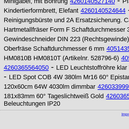
-
Minigabel, mit Bohrung
4260140527140
Pf
Kindertierformbrett, Elefant
4260140524644
Reinigungsbürste und 2A Ersatzsicherung. C
Hartmetallfräser Form F Schaftdurchmesser
Gewindeschneider DIN 223 (Rechtsgewinde)
Oberfräse Schaftdurchmesser 6 mm
405143
HM0810B HM0810T (Artikelnr. 528796-6)
40
-
4260365564050
LED Leuchtstoffröhre kla
-
LED Spot COB 4W 380lm Mr16 60° Epistar
120x60cm 64W 4030lm dimmbar
426033999
181x83mm 60° Tageslichtweiß Gold
426036
Beleuchtungen IP20
Imp