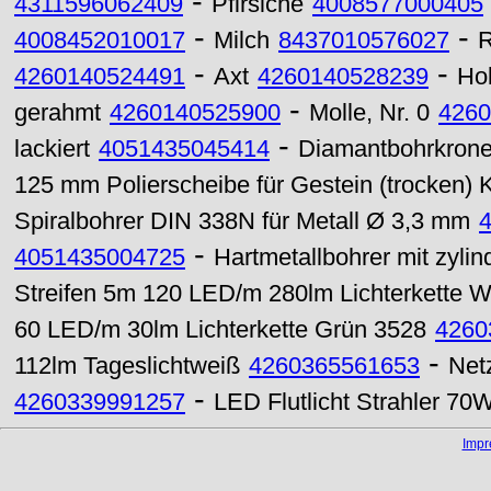
-
4311596062409
Pfirsiche
4008577000405
-
-
4008452010017
Milch
8437010576027
R
-
-
4260140524491
Axt
4260140528239
Hol
-
gerahmt
4260140525900
Molle, Nr. 0
4260
-
lackiert
4051435045414
Diamantbohrkron
125 mm Polierscheibe für Gestein (trocken)
Spiralbohrer DIN 338N für Metall Ø 3,3 mm
-
4051435004725
Hartmetallbohrer mit zyli
Streifen 5m 120 LED/m 280lm Lichterkette 
60 LED/m 30lm Lichterkette Grün 3528
4260
-
112lm Tageslichtweiß
4260365561653
Net
-
4260339991257
LED Flutlicht Strahler 70
Imp