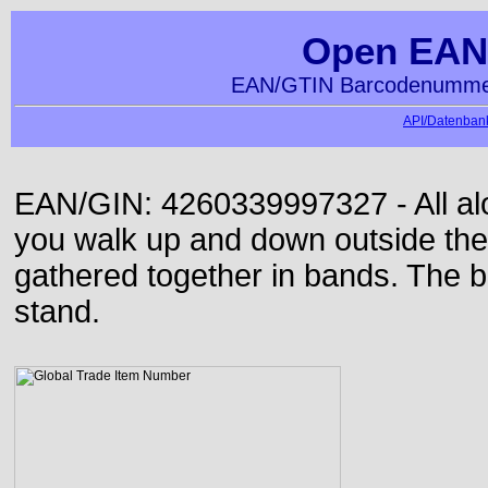
Open EAN
EAN/GTIN Barcodenummer
API/Datenbank
EAN/GIN: 4260339997327 - All alon
you walk up and down outside th
gathered together in bands. The b
stand.