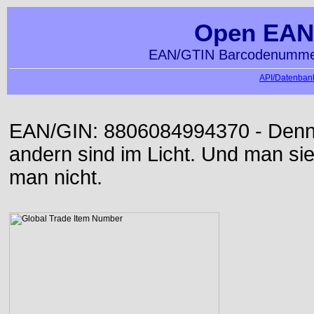
Open EAN
EAN/GTIN Barcodenummer
API/Datenbank
EAN/GIN: 8806084994370 - Denn d
andern sind im Licht. Und man sieh
man nicht.