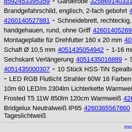
-
8592453395359
Garderobe
32586914033
Brandgefahrschild, englisch, 2-fach gebohrt
-
4260140527881
Schneidebrett, rechteckig, 
handgehauen, rund, ohne Griff
42601405269
Montageplatte für Drehfutter 160 x 20 mm
40
-
Schaft Ø 10,5 mm
4051435054942
1-16 m
-
Sechskant Verlängerung
4051435016889
-
4051435000307
10 Stück HSS-TiN Spiralb
-
LED RGB Flutlicht Strahler 60W 16 Farbe
10m 60 LED/m 2304lm Lichterkette Warmwe
Frosted T5 11W 850lm 120cm Warmweiß
42
Bridgelux Neutralweiß IP65
4260365567860
Tageslichtweiß
Imp