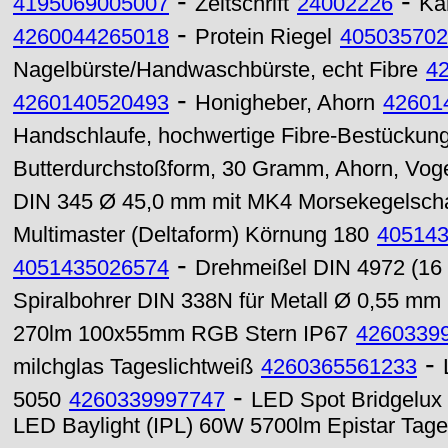
-
-
4195069005007
Zeitschrift
24002226
Ka
-
4260044265018
Protein Riegel
405035702
Nagelbürste/Handwaschbürste, echt Fibre
4
-
4260140520493
Honigheber, Ahorn
42601
Handschlaufe, hochwertige Fibre-Bestückung
Butterdurchstoßform, 30 Gramm, Ahorn, Vog
DIN 345 Ø 45,0 mm mit MK4 Morsekegelscha
Multimaster (Deltaform) Körnung 180
40514
-
4051435026574
Drehmeißel DIN 4972 (16
Spiralbohrer DIN 338N für Metall Ø 0,55 mm
270lm 100x55mm RGB Stern IP67
4260339
-
milchglas Tageslichtweiß
4260365561233
-
5050
4260339997747
LED Spot Bridgelu
LED Baylight (IPL) 60W 5700lm Epistar Tage