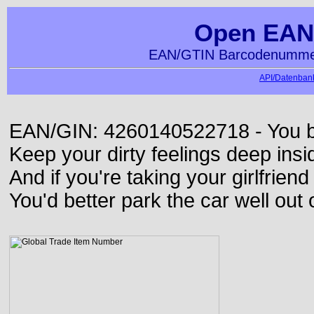
Open EAN
EAN/GTIN Barcodenummer
API/Datenbank
EAN/GIN: 4260140522718 - You bett
Keep your dirty feelings deep insi
And if you're taking your girlfriend
You'd better park the car well out 