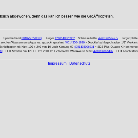
ebsich abgewonen, denn das kan ich besser, wie die GroÃŸkopfeten.
-
-
-
-
1
Speicherband
0048753220313
Dünger
4260140526952
Schlüsselhalter
4260140524972
Türgriffplatt
-
iszeichen Wassermann/Aquarius, gezackt gerahmt
4051435041829
Druckluftschlagschrauber 1/2' Vierka
-
Schleifpapier mit Klett 100 x 240 mm 10-Loch Körnung 60
4051435006231
SDS Plus Quadro X Hammerboh
-
-
80
LED Streifen 5m 120 LED/m 2304 lm Lichterkette Warmweiss 5050
4260339995132
LED Leuchtstoff
Impressum
|
Datenschutz