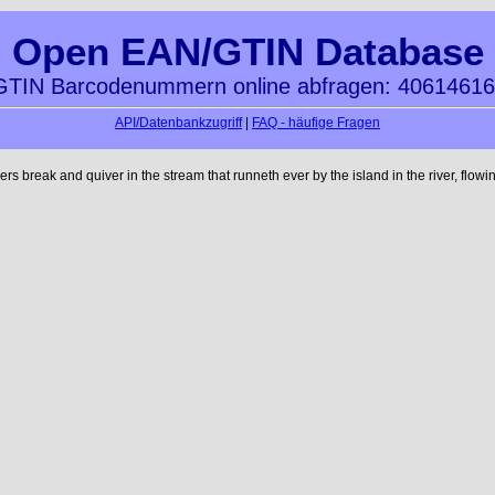
Open EAN/GTIN Database
TIN Barcodenummern online abfragen: 4061461
API/Datenbankzugriff
|
FAQ - häufige Fragen
reak and quiver in the stream that runneth ever by the island in the river, flowi