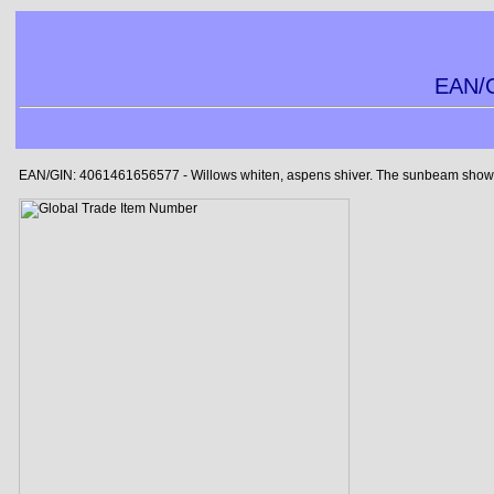
EAN/G
EAN/GIN: 4061461656577 - Willows whiten, aspens shiver. The sunbeam showers b