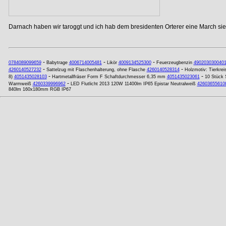
Darnach haben wir taroggt und ich hab dem bresidenten Orterer eine March si
-
-
-
0784089099659
Babytrage
4006714005481
Likör
4009134525300
Feuerzeugbenzin
490203030040
-
-
4260140527232
Sattelzug mit Flaschenhalterung, ohne Flasche
4260140528314
Holzmotiv: Tierkre
-
-
8)
4051435028103
Hartmetallfräser Form F Schaftdurchmesser 6,35 mm
4051435023061
10 Stück 
-
Warmweiß
4260339996962
LED Flutlicht 2013 120W 11400lm IP65 Epistar Neutralweiß
42603655610
840lm 160x180mm RGB IP67