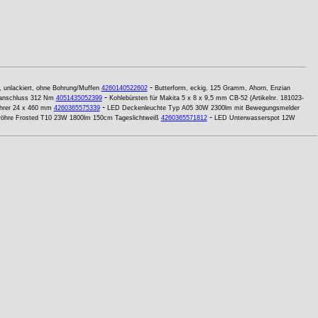
-
e, unlackiert, ohne Bohrung/Muffen
4260140522602
Butterform, eckig, 125 Gramm, Ahorn, Enzian
-
ntanschluss 312 Nm
4051435052399
Kohlebürsten für Makita 5 x 8 x 9,5 mm CB-52 (Artikelnr. 181023-
-
rer 24 x 460 mm
4260365575339
LED Deckenleuchte Typ A05 30W 2300lm mit Bewegungsmelder
-
röhre Frosted T10 23W 1800lm 150cm Tageslichtweiß
4260365571812
LED Unterwasserspot 12W