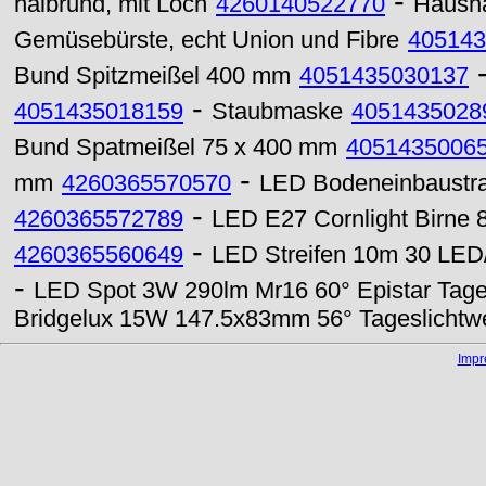
-
halbrund, mit Loch
4260140522770
Haushal
Gemüsebürste, echt Union und Fibre
405143
Bund Spitzmeißel 400 mm
4051435030137
-
4051435018159
Staubmaske
4051435028
Bund Spatmeißel 75 x 400 mm
4051435006
-
mm
4260365570570
LED Bodeneinbaustra
-
4260365572789
LED E27 Cornlight Birne
-
4260365560649
LED Streifen 10m 30 LED/
-
LED Spot 3W 290lm Mr16 60° Epistar Tage
Bridgelux 15W 147.5x83mm 56° Tageslichtwe
Imp