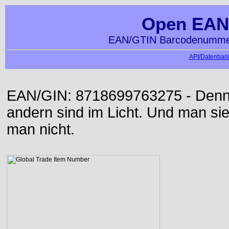
Open EAN
EAN/GTIN Barcodenummer
API/Datenbank
EAN/GIN: 8718699763275 - Denn d
andern sind im Licht. Und man sieh
man nicht.