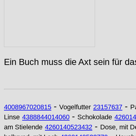
Ein Buch muss die Axt sein für da
-
-
4008967020815
Vogelfutter
23157637
P
-
Linse
4388844014060
Schokolade
42601
-
am Stielende
4260140523432
Dose, mit D