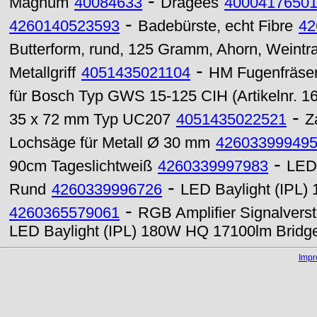
-
Magnum
40084633
Dragees
4000417650
-
4260140523593
Badebürste, echt Fibre
42
Butterform, rund, 125 Gramm, Ahorn, Weintr
-
Metallgriff
4051435021104
HM Fugenfräse
für Bosch Typ GWS 15-125 CIH (Artikelnr. 
-
35 x 72 mm Typ UC207
4051435022521
Z
Lochsäge für Metall Ø 30 mm
42603399949
-
90cm Tageslichtweiß
4260339997983
LED
-
Rund
4260339996726
LED Baylight (IPL)
-
4260365579061
RGB Amplifier Signalverst
LED Baylight (IPL) 180W HQ 17100lm Bridg
Imp