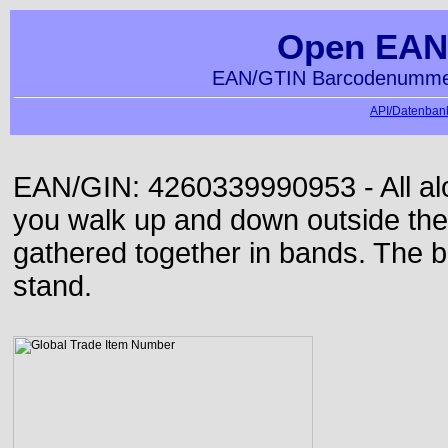
Open EAN
EAN/GTIN Barcodenummer
API/Datenbank
EAN/GIN: 4260339990953 - All alon
you walk up and down outside th
gathered together in bands. The b
stand.