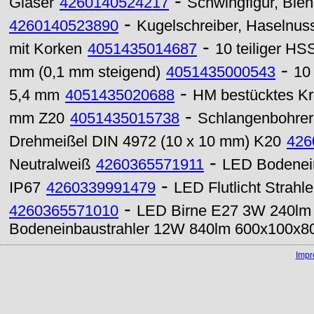
-
Gläser
4260140524217
Schwingfigur, Bi
-
4260140523890
Kugelschreiber, Haselnuss
-
mit Korken
4051435014687
10 teiliger HS
-
mm (0,1 mm steigend)
4051435000543
10
-
5,4 mm
4051435020688
HM bestücktes Kr
-
mm Z20
4051435015738
Schlangenbohrer
Drehmeißel DIN 4972 (10 x 10 mm) K20
426
-
Neutralweiß
4260365571911
LED Bodenei
-
IP67
4260339991479
LED Flutlicht Strah
-
4260365571010
LED Birne E27 3W 240lm 
Bodeneinbaustrahler 12W 840lm 600x100x
Imp