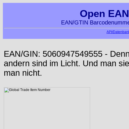
Open EAN
EAN/GTIN Barcodenummer
API/Datenbank
EAN/GIN: 5060947549555 - Denn d
andern sind im Licht. Und man sieh
man nicht.