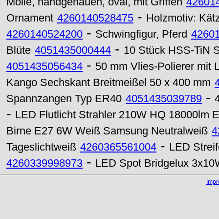
Molle, handgehauen, oval, mit Griffen
42601
-
Ornament
4260140528475
Holzmotiv: Kät
-
4260140524200
Schwingfigur, Pferd
4260
-
Blüte
4051435000444
10 Stück HSS-TiN S
-
4051435056434
50 mm Vlies-Polierer mit
Kango Sechskant Breitmeißel 50 x 400 mm
-
Spannzangen Typ ER40
4051435039789
-
LED Flutlicht Strahler 210W HQ 18000lm Ep
Birne E27 6W Weiß Samsung Neutralweiß
4
-
Tageslichtweiß
4260365561004
LED Strei
-
4260339998973
LED Spot Bridgelux 3x1
Imp