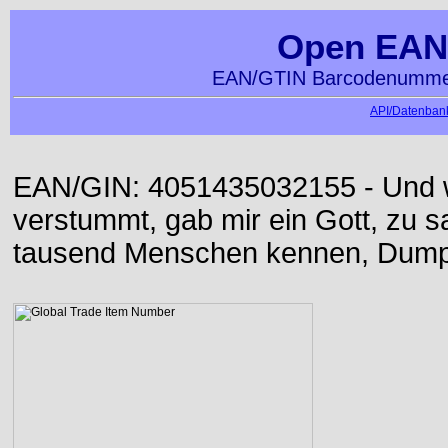
Open EAN
EAN/GTIN Barcodenummer
API/Datenbank
EAN/GIN: 4051435032155 - Und w
verstummt, gab mir ein Gott, zu sa
tausend Menschen kennen, Dumpf 