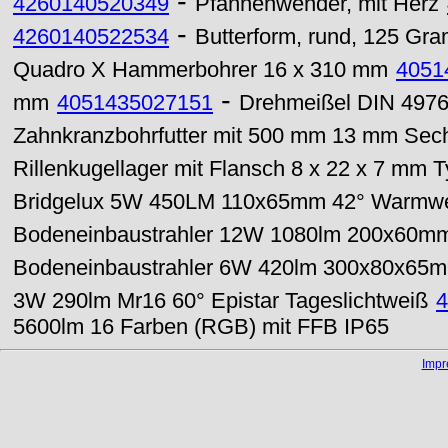
-
4260140520349
Pfannenwender, mit Herz
-
4260140522534
Butterform, rund, 125 Gr
Quadro X Hammerbohrer 16 x 310 mm
4051
-
mm
4051435027151
Drehmeißel DIN 4976
Zahnkranzbohrfutter mit 500 mm 13 mm Sec
Rillenkugellager mit Flansch 8 x 22 x 7 mm 
Bridgelux 5W 450LM 110x65mm 42° Warmwei
Bodeneinbaustrahler 12W 1080lm 200x60mm 
Bodeneinbaustrahler 6W 420lm 300x80x65mm
3W 290lm Mr16 60° Epistar Tageslichtweiß
4
5600lm 16 Farben (RGB) mit FFB IP65
Imp