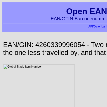
Open EAN
EAN/GTIN Barcodenummer
API/Datenbank
EAN/GIN: 4260339996054 - Two roa
the one less travelled by, and that