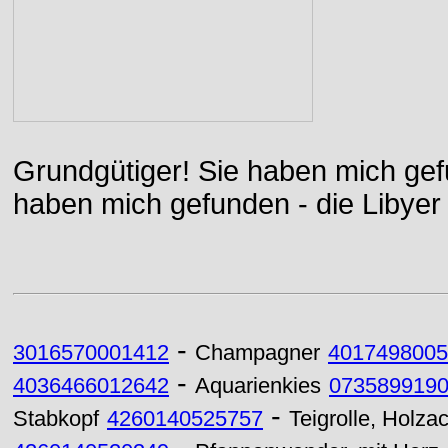
Grundgütiger! Sie haben mich gefu
haben mich gefunden - die Libyer 
-
3016570001412
Champagner
4017498005
-
4036466012642
Aquarienkies
073589919
-
Stabkopf
4260140525757
Teigrolle, Holza