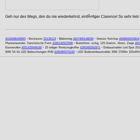
Geh nur des Wegs, den du nie wiederkehrst, einfÃ¤ltger Clarence! So sehr lieb
-
-
-
4316268439565
Bockwurst
20139124
Blätterteig
4027400148039
Gewürz Ketchup
4066600203919
-
Pfannenwender, französische Form
4260140522596
Butterform, eckig, 125 Gramm, Ahorn, Ziege
405
-
-
Eisenwollen
4051435049160
25 teiliger Werkzeugkoffer
4260365562971
Einbaustrahler Led Spot 2
-
60W 5A für LED Beleuchtungen IP40
4260365570235
LED Bodeneinbaustrahler 30W 2700lm 320x65m