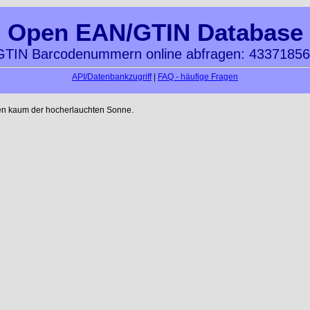
Open EAN/GTIN Database
TIN Barcodenummern online abfragen: 4337185
API/Datenbankzugriff
|
FAQ - häufige Fragen
en kaum der hocherlauchten Sonne.