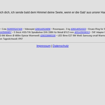
 ich dich, ich sende bald dem Himmel deine Seele, wenn er die Gab' aus unsrer Ha
-
-
-
-
Cola
5026555247429
Videospiel
4260140524958
Rosenquarz, 3 kg
4260140524323
Ersatz-Ring für 
-
-
1435000857
5 Stück HSS-TiN Spiralbohrer DIN 338N für Metall Ø 8,5 mm
4051435036313
5/8' Adapter
-
013 6W 80mm Ø 480lm Epistar Warmweiß
4260339995330
LED Birne E27 6W Weiß Samsung small Warm
m Tageslichtweiß IP67
Impressum
|
Datenschutz