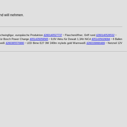
nd will nehmen.
-
-
Schwingfigur, europäische Produktion
4260140527737
Flaschenöffner, Griff rund
4260140526532
-
-
 für Bosch Power Change
4051435059565
9,6V Akku für Dewalt 1,3Ah NiCd
4051435029094
6 Ballen
-
-
weiß
4260365570990
LED Birne E27 3W 240lm myleds gold Warmweiß
4260339990489
Netzteil 12V