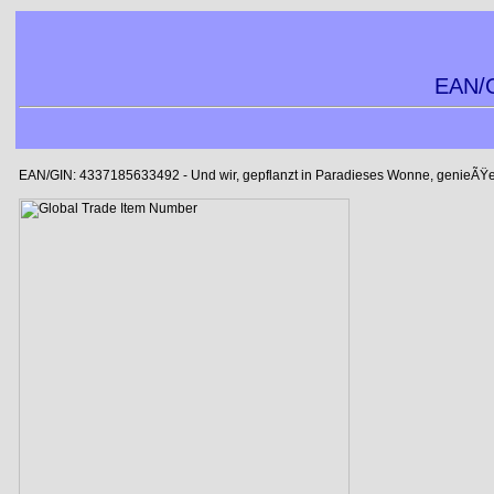
EAN/G
EAN/GIN: 4337185633492 - Und wir, gepflanzt in Paradieses Wonne, genieÃŸ