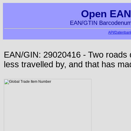
Open EAN
EAN/GTIN Barcodenumm
API/Datenbank
EAN/GIN: 29020416 - Two roads di
less travelled by, and that has mad