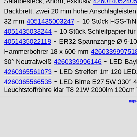
Salatbesteck, Ahorn, exklusiv
42601405240
Backbrett, zwei 20 mm hohe Anschlagleisten
-
32 mm
4051435003247
10 Stück HSS-TiN 
-
4051435033244
10 Stück Schleifpapier fü
-
4051435022118
ER32 Spannzange Ø 9-1
Hammerbohrer 18 x 600 mm
426033999751
-
30° Neutralweiß
4260339996146
LED Bayl
-
4260365561073
LED Streifen 1m 120 LED
-
4260365566535
LED Birne E27 5W 330° 
Leuchtstoffröhre klar T8 21W 2000lm 120cm 
Imp