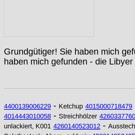
Grundgütiger! Sie haben mich gefu
haben mich gefunden - die Libyer 
-
4400139006229
Ketchup
4015000718479
-
4014443010058
Streichhölzer
426033776
-
unlackiert, K001
4260140523012
Ausstech