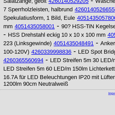
-
Salatzange, geölt
4260140529205
Wäsche
7 Sperrholzleisten, halbrund
4260140526655
Spekulatiusform, 1 Bild, Eule
405143505780
-
mm
4051435058001
90? HSS-TiN Kegelse
-
HSS Drehstahl eckig 10 x 10 x 100 mm
40
-
223 (Linksgewinde)
4051435048491
Anker
-
100-120V)
4260339998836
LED Spot Bri
-
4260365560694
LED Streifen 5m 30 LED/m
LED Streifen 5m 60 LED/m 150lm Lichterket
16.7A für LED Beleuchtungen IP20 mit Lüfter
1200lm 90cm Neutralweiß
Imp