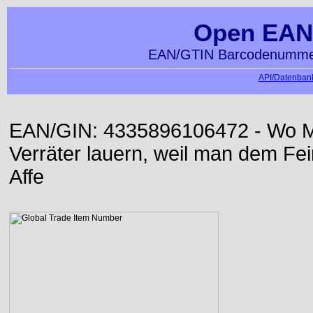
Open EAN
EAN/GTIN Barcodenummer
API/Datenbank
EAN/GIN: 4335896106472 - Wo Me
Verräter lauern, weil man dem Fei
Affe