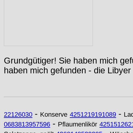
Grundgütiger! Sie haben mich gefu
haben mich gefunden - die Libyer 
-
-
22126030
Konserve
4251219191089
La
-
0683813957596
Pflaumenlikör
425151262