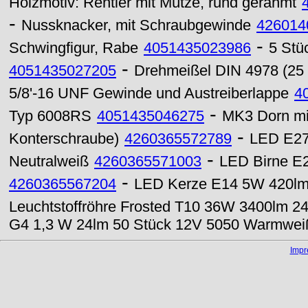
Holzmotiv: Rentier mit Mütze, rund gerahmt
-
Nussknacker, mit Schraubgewinde
426014
-
Schwingfigur, Rabe
4051435023986
5 Stü
-
4051435027205
Drehmeißel DIN 4978 (25
5/8'-16 UNF Gewinde und Austreiberlappe
4
-
Typ 6008RS
4051435046275
MK3 Dorn mi
-
Konterschraube)
4260365572789
LED E27
-
Neutralweiß
4260365571003
LED Birne E2
-
4260365567204
LED Kerze E14 5W 420lm 
Leuchtstoffröhre Frosted T10 36W 3400lm 
G4 1,3 W 24lm 50 Stück 12V 5050 Warmwei
Imp