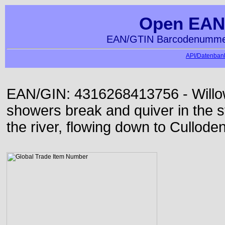
Open EAN
EAN/GTIN Barcodenummer
API/Datenbank
EAN/GIN: 4316268413756 - Willo
showers break and quiver in the s
the river, flowing down to Culloden