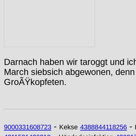
Darnach haben wir taroggt und ic
March siebsich abgewonen, denn d
GroÃŸkopfeten.
-
-
9000331608723
Kekse
4388844118256