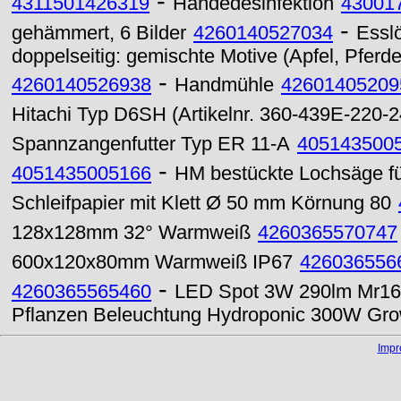
-
4311501426319
Händedesinfektion
43001
-
gehämmert, 6 Bilder
4260140527034
Esslö
doppelseitig: gemischte Motive (Apfel, Pfer
-
4260140526938
Handmühle
42601405209
Hitachi Typ D6SH (Artikelnr. 360-439E-220-
Spannzangenfutter Typ ER 11-A
405143500
-
4051435005166
HM bestückte Lochsäge f
Schleifpapier mit Klett Ø 50 mm Körnung 80
128x128mm 32° Warmweiß
4260365570747
600x120x80mm Warmweiß IP67
426036556
-
4260365565460
LED Spot 3W 290lm Mr16 6
Pflanzen Beleuchtung Hydroponic 300W Gro
Imp