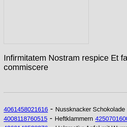
Infirmitatem Nostram respice E
commiscere
-
4061458021616
Nussknacker Schokolade
-
4008118760515
Heftklammern
425070160