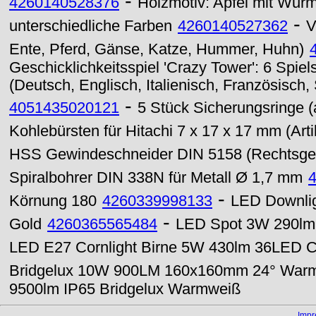
-
4260140528376
Holzmotiv: Apfel mit Wur
-
unterschiedliche Farben
4260140527362
V
Ente, Pferd, Gänse, Katze, Hummer, Huhn)
Geschicklichkeitsspiel 'Crazy Tower': 6 Spiel
(Deutsch, Englisch, Italienisch, Französisch
-
4051435020121
5 Stück Sicherungsringe
Kohlebürsten für Hitachi 7 x 17 x 17 mm (Art
HSS Gewindeschneider DIN 5158 (Rechtsge
Spiralbohrer DIN 338N für Metall Ø 1,7 mm
-
Körnung 180
4260339998133
LED Downli
-
Gold
4260365565484
LED Spot 3W 290lm 
LED E27 Cornlight Birne 5W 430lm 36LED 
Bridgelux 10W 900LM 160x160mm 24° War
9500lm IP65 Bridgelux Warmweiß
Imp