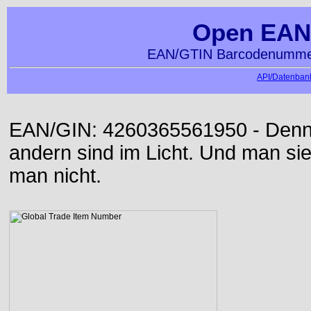
Open EAN
EAN/GTIN Barcodenummer
API/Datenbank
EAN/GIN: 4260365561950 - Denn d
andern sind im Licht. Und man sieh
man nicht.