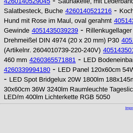
-
4260140529045
Saunakelle, mit Lederband,
-
Salatbesteck, Buche
4260140521216
Kochl
Hund mit Rose im Maul, oval gerahmt
40514
-
Gewinde
4051435039239
Rillenkugellage
Drehmeißel DIN 4974 (20 x 20 mm) P30
405
(Artikelnr. 2604010739-220-240V)
40514350
-
460 mm
4260365571881
LED Bodeneinba
-
4260339994180
LED Panel 120x60cm 54W
-
LED Spot Bridgelux 20W 1800lm 188x14
30x60cm 36W 3240lm Raumleuchte Tageslic
LED/m 400lm Lichterkette RGB 5050
Imp