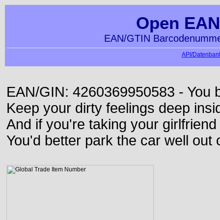
Open EAN
EAN/GTIN Barcodenummer
API/Datenbank
EAN/GIN: 4260369950583 - You bett
Keep your dirty feelings deep insi
And if you're taking your girlfriend
You'd better park the car well out 