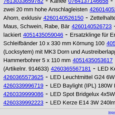
-
-
7613033659782
Kaffee
0764137146658
zwei 20 mm hohe Anschlagleisten
42601405
-
Ahorn, exklusiv
4260140526150
Zettelhalt
Maus, Schwein, Rabe, Bär
4260140526723
-
lackiert
4051435059046
Ersatzklinge für 
Schleifbänder 10 x 330 mm Körnung 100
40
(Locksytem) mit MK3 Dorn und Austreiberla
Hammerbohrer 5 x 110 mm
4051435053617
-
(Artikelnr. 914633)
4260365567181
LED Ke
-
4260365573625
LED Leuchtmittel G24 6W
-
4260339996719
LED Baylight (IPL) 180W
-
4260339999086
LED Spot Bridgelux 4x5
-
4260339992223
LED Kerze E14 3W 240lm 
Imp