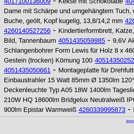
-
4017100136009
Kekse mit Schokolade
40
Dame mit Schärpe und umgehängtem Tuch, o
Buche, geölt, Kopf kugelig, 13,8/14,2 mm
42
-
4260140527256
Kindertierformbrett, Katze
-
Bild, Tannenbaum
4051435059985
9,6V A
Schlangenbohrer Form Lewis für Holz 8 x 4
Gestein (trocken) Körnung 100
4051435025
-
4051435050661
Montageplatte für Drehfut
Einbaustrahler 15 Watt 85mm Ø 1350lm 120
Deckenleuchte Typ A05 18W 1400lm Tagesli
210W HQ 18600lm Bridgelux Neutralweiß IP
-
900lm Epistar Warmweiß
4260339995873
Imp