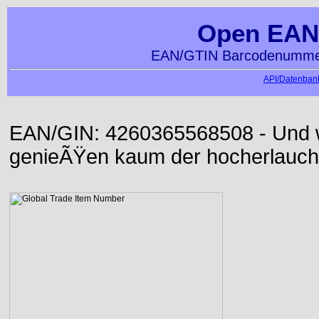
Open EAN
EAN/GTIN Barcodenummer
API/Datenbank
EAN/GIN: 4260365568508 - Und wi
genieÃŸen kaum der hocherlauch