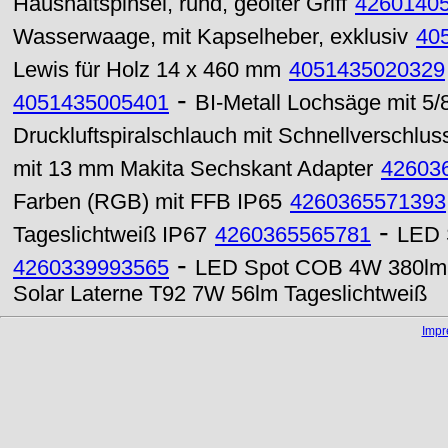
Haushaltspinsel, rund, geölter Griff
4260140
Wasserwaage, mit Kapselheber, exklusiv
40
Lewis für Holz 14 x 460 mm
4051435020329
-
4051435005401
BI-Metall Lochsäge mit 5
Druckluftspiralschlauch mit Schnellverschlus
mit 13 mm Makita Sechskant Adapter
42603
Farben (RGB) mit FFB IP65
4260365571393
-
Tageslichtweiß IP67
4260365565781
LED 
-
4260339993565
LED Spot COB 4W 380lm 
Solar Laterne T92 7W 56lm Tageslichtweiß
Imp