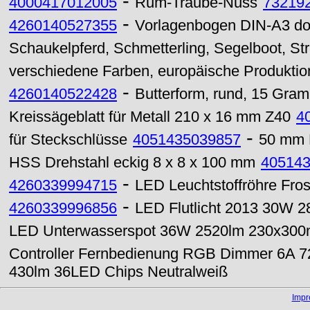
-
4000417012005
Rum-Traube-Nuss
73219
-
4260140527355
Vorlagenbogen DIN-A3 dopp
Schaukelpferd, Schmetterling, Segelboot, St
verschiedene Farben, europäische Produktio
-
4260140522428
Butterform, rund, 15 Gra
Kreissägeblatt für Metall 210 x 16 mm Z40
4
-
für Steckschlüsse
4051435039857
50 mm L
HSS Drehstahl eckig 8 x 8 x 100 mm
40514
-
4260339994715
LED Leuchtstoffröhre Fro
-
4260339996856
LED Flutlicht 2013 30W 2
LED Unterwasserspot 36W 2520lm 230x30
Controller Fernbedienung RGB Dimmer 6A 
430lm 36LED Chips Neutralweiß
Imp