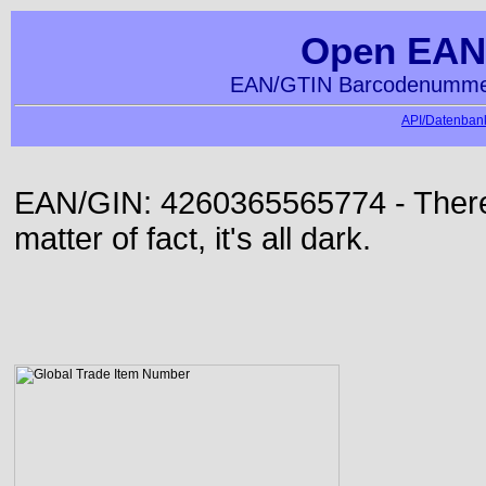
Open EAN
EAN/GTIN Barcodenummer
API/Datenbank
EAN/GIN: 4260365565774 - There 
matter of fact, it's all dark.