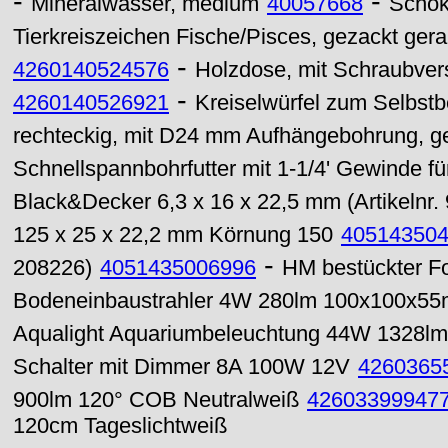
-
-
Mineralwasser, medium
40057668
Schok
Tierkreiszeichen Fische/Pisces, gezackt ger
-
4260140524576
Holzdose, mit Schraubvers
-
4260140526921
Kreiselwürfel zum Selbstb
rechteckig, mit D24 mm Aufhängebohrung, ge
Schnellspannbohrfutter mit 1-1/4' Gewinde f
Black&Decker 6,3 x 16 x 22,5 mm (Artikelnr.
125 x 25 x 22,2 mm Körnung 150
40514350
-
208226)
4051435006996
HM bestückter F
Bodeneinbaustrahler 4W 280lm 100x100x55
Aqualight Aquariumbeleuchtung 44W 1328lm 
Schalter mit Dimmer 8A 100W 12V
4260365
900lm 120° COB Neutralweiß
42603399947
120cm Tageslichtweiß