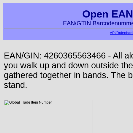
Open EAN
EAN/GTIN Barcodenummer
API/Datenbank
EAN/GIN: 4260365563466 - All alon
you walk up and down outside th
gathered together in bands. The b
stand.