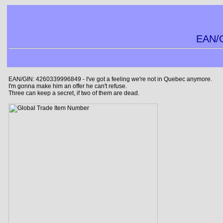
EAN/G
EAN/GIN: 4260339996849 - I've got a feeling we're not in Quebec anymore.
I'm gonna make him an offer he can't refuse.
Three can keep a secret, if two of them are dead.