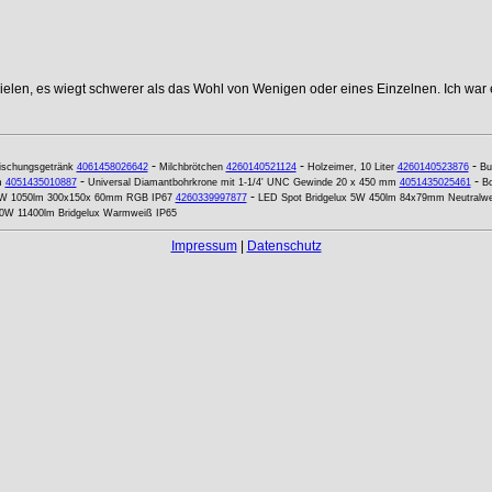
elen, es wiegt schwerer als das Wohl von Wenigen oder eines Einzelnen. Ich war e
-
-
-
rischungsgetränk
4061458026642
Milchbrötchen
4260140521124
Holzeimer, 10 Liter
4260140523876
Bu
-
-
m
4051435010887
Universal Diamantbohrkrone mit 1-1/4' UNC Gewinde 20 x 450 mm
4051435025461
Bo
-
15W 1050lm 300x150x 60mm RGB IP67
4260339997877
LED Spot Bridgelux 5W 450lm 84x79mm Neutralwe
120W 11400lm Bridgelux Warmweiß IP65
Impressum
|
Datenschutz