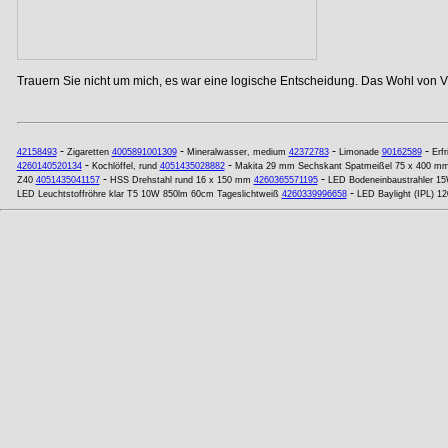
Trauern Sie nicht um mich, es war eine logische Entscheidung. Das Wohl von Vi
-
-
-
-
42158493
Zigaretten
4005891001309
Mineralwasser, medium
42372783
Limonade
90162589
Erf
-
-
4260140520134
Kochlöffel, rund
4051435028882
Makita 29 mm Sechskant Spatmeißel 75 x 400 m
-
-
Z40
4051435041157
HSS Drehstahl rund 16 x 150 mm
4260365571195
LED Bodeneinbaustrahler 
-
LED Leuchtstoffröhre klar T5 10W 850lm 60cm Tageslichtweiß
4260339996658
LED Baylight (IPL) 