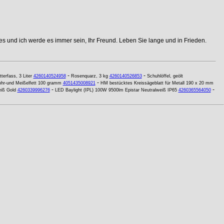
s und ich werde es immer sein, Ihr Freund. Leben Sie lange und in Frieden.
-
-
tterfass, 3 Liter
4260140524958
Rosenquarz, 3 kg
4260140526853
Schuhlöffel, geölt
-
hr-und Meißelfett 100 gramm
4051435008921
HM bestücktes Kreissägeblatt für Metall 190 x 20 mm
-
-
iß Gold
4260339996276
LED Baylight (IPL) 100W 9500lm Epistar Neutralweiß IP65
4260365564050