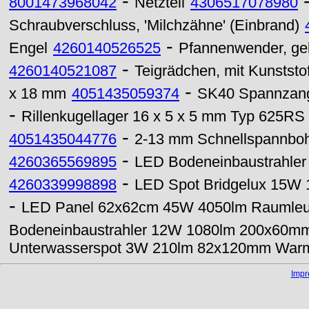
-
8001473968042
Netzteil
4306517078980
Schraubverschluss, 'Milchzähne' (Einbrand)
-
Engel
4260140526525
Pfannenwender, g
-
4260140521087
Teigrädchen, mit Kunststo
-
x 18 mm
4051435059374
SK40 Spannzang
-
Rillenkugellager 16 x 5 x 5 mm Typ 625RS
-
4051435044776
2-13 mm Schnellspannbohr
-
4260365569895
LED Bodeneinbaustrahle
-
4260339998898
LED Spot Bridgelux 15
-
LED Panel 62x62cm 45W 4050lm Raumleuc
Bodeneinbaustrahler 12W 1080lm 200x60mm 
Unterwasserspot 3W 210lm 82x120mm War
Imp