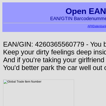
Open EAN
EAN/GTIN Barcodenummer
API/Datenbank
EAN/GIN: 4260365560779 - You bett
Keep your dirty feelings deep insi
And if you're taking your girlfriend
You'd better park the car well out 