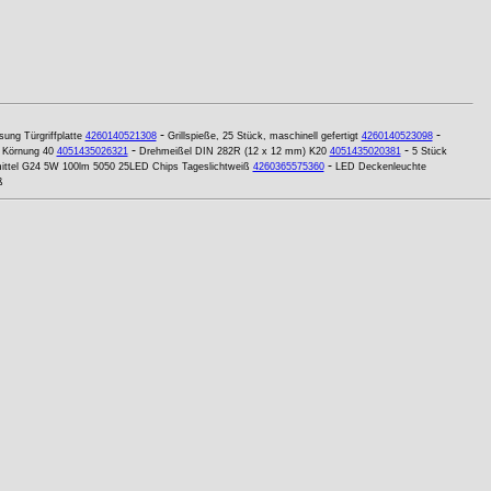
-
-
sung Türgriffplatte
4260140521308
Grillspieße, 25 Stück, maschinell gefertigt
4260140523098
-
-
h Körnung 40
4051435026321
Drehmeißel DIN 282R (12 x 12 mm) K20
4051435020381
5 Stück
-
ittel G24 5W 100lm 5050 25LED Chips Tageslichtweiß
4260365575360
LED Deckenleuchte
ß