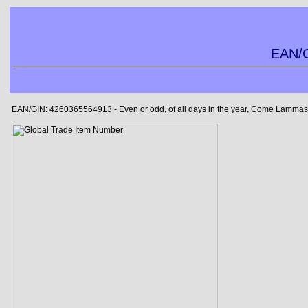
EAN/G
EAN/GIN: 4260365564913 - Even or odd, of all days in the year, Come Lammas-e