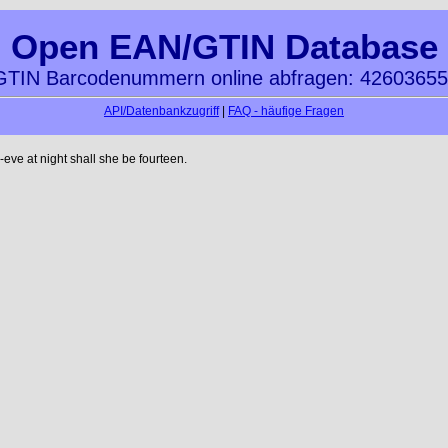
Open EAN/GTIN Database
TIN Barcodenummern online abfragen: 4260365
API/Datenbankzugriff
|
FAQ - häufige Fragen
ve at night shall she be fourteen.