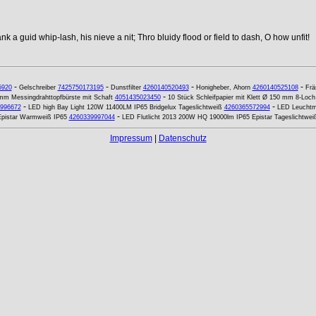
k a guid whip-lash, his nieve a nit; Thro bluidy flood or field to dash, O how unfit!
-
-
-
-
5920
Gelschreiber
7425750173195
Dunstfilter
4260140520493
Honigheber, Ahorn
4260140525108
Frä
-
mm Messingdrahttopfbürste mit Schaft
4051435023450
10 Stück Schleifpapier mit Klett Ø 150 mm 8-Loc
-
-
996672
LED high Bay Light 120W 11400LM IP65 Bridgelux Tageslichtweiß
4260365572994
LED Leuchtm
-
 Epistar Warmweiß IP65
4260339997044
LED Flutlicht 2013 200W HQ 19000lm IP65 Epistar Tageslichtwei
Impressum
|
Datenschutz