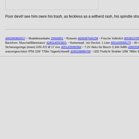
Poor devil! see him owre his trash, as feckless as a witherd rash, his spindle shan
-
-
-
4002000802017
Modelleisenbahn
20004651
Rotwein
4026367040158
Frische Vollmilch
805361078
-
-
Backform 'Muschel/Bärentatze'
4260140523821
Gurkentopf, mit Deckel, 1 Liter
4051435056175
40 
-
Sicherungsringe (innen) DIN 472 Ø 17 mm
4051435060394
7,2V Akku für Bosch 3,3Ah NiMh
4260339
-
wassergeschützt IP54 11W 770lm Tageslichtweiß
4260339990700
LED Flutlicht Strahler 10W 780lm