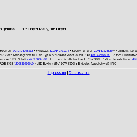
 gefunden - die Libyer Marty, die Libyer!
-
-
-
Rosmarin
0686894098592
Windsack
4260140521179
Kochlöffel, oval
4260140528826
Holzmotiv: Kerze
-
stücktes Kreissägeblatt für Holz Typ Wechselzahn 205 x 30 mm Z40
4051435040952
2-fach Druckluftver
-
em) mit SK30 Schaft
4260339994500
LED Leuchtstoffröhre klar T5 11W 900lm 120cm Tageslichtweiß
426
-
 RGB 3528
4260339996610
LED Baylight (IPL) 90W 8550lm Bridgelux Tageslichtweiß IP65
Impressum
|
Datenschutz