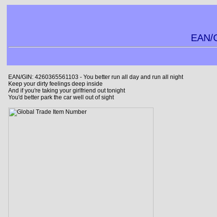
EAN/G
EAN/GIN: 4260365561103 - You better run all day and run all night
Keep your dirty feelings deep inside
And if you're taking your girlfriend out tonight
You'd better park the car well out of sight