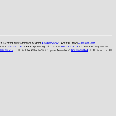
-
-
n, sternförmig mit Sternchen gerahmt
4260140526242
Cocktail-Stößel
4260140527065
-
-
teiler
4051435022422
ER40 Spannzange Ø 24-25 mm
4051435033138
10 Stück Schleifpapier für
-
-
0365565415
LED Spot 3W 290lm Mr16 60° Epistar Neutralweiß
4260365560144
LED Streifen 5m 60