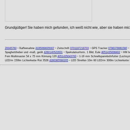
Grundgütiger! Sie haben mich gefunden, ich weiß nicht wie, aber sie haben mich
-
-
-
-
20045760
Kaffeesahne
4195069005007
Zeitschrift
0701197218703
GPS Tracker
0796376681560
-
-
Spaghettiheber und -maß, geölt
4260140522831
Spekulatiusform, 1 Bild, Eule
4051435008402
HM be
-
Fein Multimaster 54 x 75 mm Körnung 120
4051435043700
1-16 mm Schnellspannbohrfutter (Locksyt
-
LED/m 150lm Lichterkette Rot 3528
4260365560205
LED Streifen 10m 60 LED/m 300lm Lichterkette