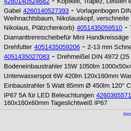
-
4260140524682
Kopfkeil, Trapez, Leisten
-
Gabel
4260140527393
Vorlagenbogen DIN-
Weihnachtsbaum, Nikolauskopf, verschneite
-
Nikolaus, Plätzchenkorb)
4051435059510
Diamanttrennscheibefür Mini Handkreissäge
-
Drehfutter
4051435059206
2-13 mm Schnel
-
4051435027083
Drehmeißel DIN 4972 (25
Bodeneinbaustrahler 15W 1050lm 1000x50
Unterwasserspot 6W 420lm 120x160mm Wa
Einbaustrahler 5 Watt 85mm Ø 450lm 120°
IP67 5A für LED Beleuchtungen
426036557
160x160x60mm Tageslichtweiß IP67
Imp