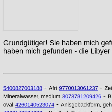
Grundgütiger! Sie haben mich gefu
haben mich gefunden - die Libyer 
-
-
5400827003188
Afri
9770013061237
Zei
-
Mineralwasser, medium
3073781209426
B
-
oval
4260140523074
Anisgebäckform, gehä