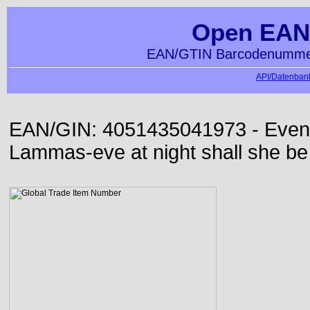
Open EAN
EAN/GTIN Barcodenummer
API/Datenbank
EAN/GIN: 4051435041973 - Even or
Lammas-eve at night shall she be