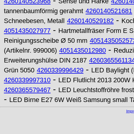
-
4260140523968
Sense und Harke
426014
tannenbaumförmig gerahmt
4260140521681
-
Schneebesen, Metall
4260140529182
Koch
-
4051435027977
Hartmetallfräser Form E 
Reinigungsscheibe Ø 50 mm
405143505257
-
(Artikelnr. 999006)
4051435012980
Reduzi
Erweiterungshülse DIN 2187
426036556113
-
Grün 5050
4260339996429
LED Baylight 
-
4260339997310
LED Flutlicht 2013 200W 
-
4260365579467
LED Leuchtstoffröhre fro
-
LED Birne E27 6W Weiß Samsung small Ta
Imp