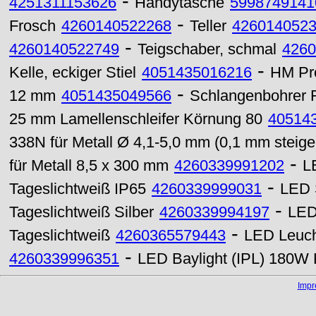
-
4251311153626
Handytasche
5998749141
-
Frosch
4260140522268
Teller
426014052
-
4260140522749
Teigschaber, schmal
4260
-
Kelle, eckiger Stiel
4051435016216
HM Pro
-
12 mm
4051435049566
Schlangenbohrer 
25 mm Lamellenschleifer Körnung 80
40514
338N für Metall Ø 4,1-5,0 mm (0,1 mm steige
-
für Metall 8,5 x 300 mm
4260339991202
L
-
Tageslichtweiß IP65
4260339999031
LED 
-
Tageslichtweiß Silber
4260339994197
LED
-
Tageslichtweiß
4260365579443
LED Leuch
-
4260339996351
LED Baylight (IPL) 180W
Imp