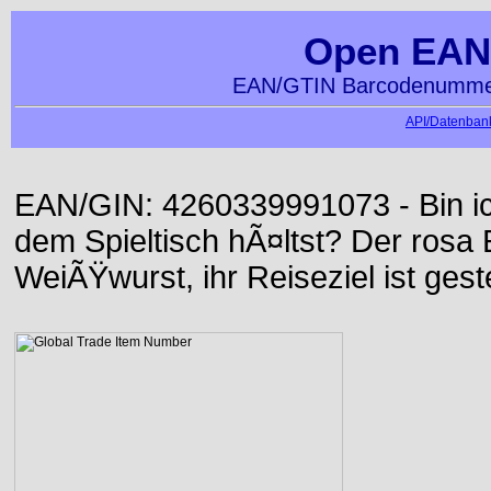
Open EAN
EAN/GTIN Barcodenummer
API/Datenbank
EAN/GIN: 4260339991073 - Bin ich
dem Spieltisch hÃ¤ltst? Der rosa E
WeiÃŸwurst, ihr Reiseziel ist gest