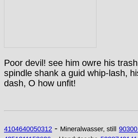
Poor devil! see him owre his trash
spindle shank a guid whip-lash, his 
dash, O how unfit!
-
4104640050312
Mineralwasser, still
90300