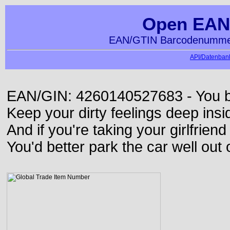
Open EAN
EAN/GTIN Barcodenummer
API/Datenbank
EAN/GIN: 4260140527683 - You bett
Keep your dirty feelings deep insi
And if you're taking your girlfriend
You'd better park the car well out 