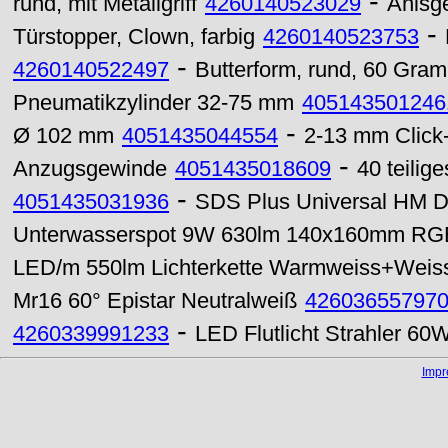
-
rund, mit Metallgriff
4260140523029
Anisg
-
Türstopper, Clown, farbig
4260140523753
-
4260140522497
Butterform, rund, 60 Gram
Pneumatikzylinder 32-75 mm
405143501246
-
Ø 102 mm
4051435044554
2-13 mm Click
-
Anzugsgewinde
4051435018609
40 teilig
-
4051435031936
SDS Plus Universal HM 
Unterwasserspot 9W 630lm 140x160mm RG
LED/m 550lm Lichterkette Warmweiss+Weis
Mr16 60° Epistar Neutralweiß
42603655797
-
4260339991233
LED Flutlicht Strahler 60
Imp