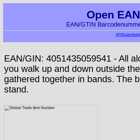
Open EAN
EAN/GTIN Barcodenummer
API/Datenbank
EAN/GIN: 4051435059541 - All alon
you walk up and down outside th
gathered together in bands. The b
stand.