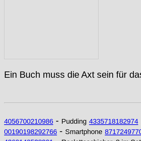
Ein Buch muss die Axt sein für da
-
4056700210986
Pudding
4335718182974
-
00190198292766
Smartphone
871724977