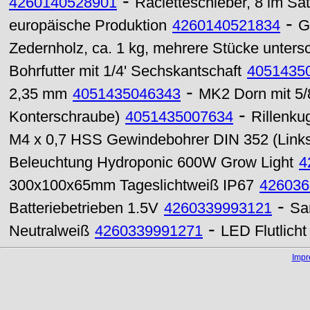
-
4260140528901
Racletteschieber, 8 im Sa
-
europäische Produktion
4260140521834
G
Zedernholz, ca. 1 kg, mehrere Stücke unters
Bohrfutter mit 1/4' Sechskantschaft
4051435
-
2,35 mm
4051435046343
MK2 Dorn mit 5
-
Konterschraube)
4051435007634
Rillenku
M4 x 0,7 HSS Gewindebohrer DIN 352 (Link
Beleuchtung Hydroponic 600W Grow Light
4
300x100x65mm Tageslichtweiß IP67
426036
-
Batteriebetrieben 1.5V
4260339993121
Sa
-
Neutralweiß
4260339991271
LED Flutlich
Imp