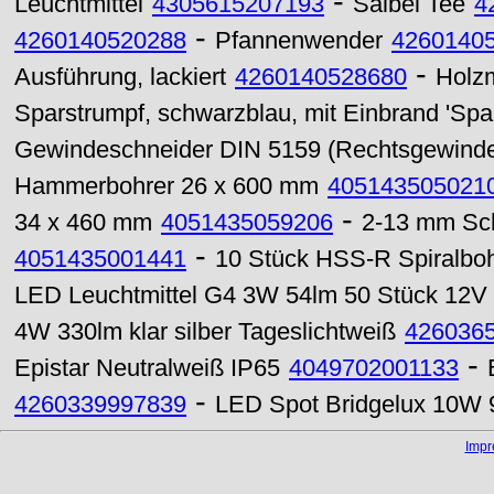
-
Leuchtmittel
4305615207193
Salbei Tee
4
-
4260140520288
Pfannenwender
4260140
-
Ausführung, lackiert
4260140528680
Holzm
Sparstrumpf, schwarzblau, mit Einbrand 'Spa
Gewindeschneider DIN 5159 (Rechtsgewind
Hammerbohrer 26 x 600 mm
405143505021
-
34 x 460 mm
4051435059206
2-13 mm Sch
-
4051435001441
10 Stück HSS-R Spiralboh
LED Leuchtmittel G4 3W 54lm 50 Stück 12
4W 330lm klar silber Tageslichtweiß
426036
-
Epistar Neutralweiß IP65
4049702001133
-
4260339997839
LED Spot Bridgelux 10W
Imp