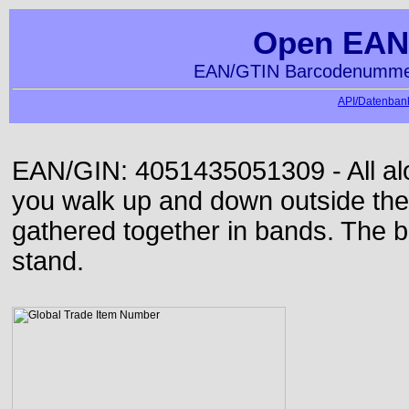
Open EAN
EAN/GTIN Barcodenummer
API/Datenbank
EAN/GIN: 4051435051309 - All alon
you walk up and down outside th
gathered together in bands. The b
stand.