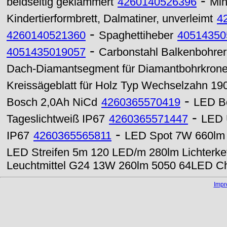
-
beidseitig geklammert
4260140526396
Min
Kindertierformbrett, Dalmatiner, unverleimt
4
-
4260140521360
Spaghettiheber
40514350
-
4051435019057
Carbonstahl Balkenbohrer
Dach-Diamantsegment für Diamantbohrkron
Kreissägeblatt für Holz Typ Wechselzahn 1
-
Bosch 2,0Ah NiCd
4260365570419
LED B
-
Tageslichtweiß IP67
4260365571447
LED 
-
IP67
4260365565811
LED Spot 7W 660lm G
LED Streifen 5m 120 LED/m 280lm Lichterk
Leuchtmittel G24 13W 260lm 5050 64LED Ch
Imp