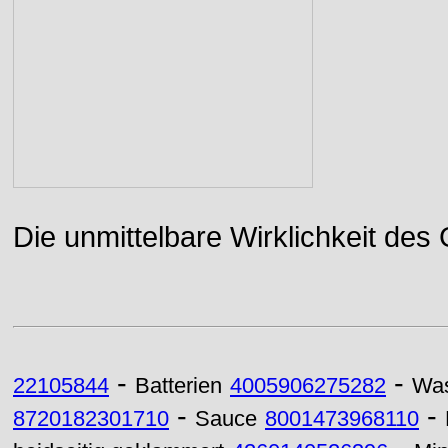
Die unmittelbare Wirklichkeit des
-
-
22105844
Batterien
4005906275282
Was
-
-
8720182301710
Sauce
8001473968110