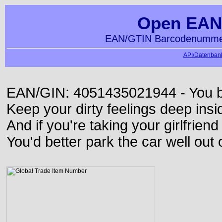
Open EAN
EAN/GTIN Barcodenummer
API/Datenbank
EAN/GIN: 4051435021944 - You bett
Keep your dirty feelings deep insi
And if you're taking your girlfriend
You'd better park the car well out 