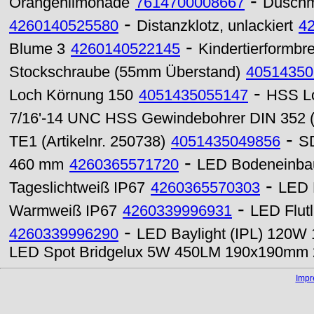
-
Orangenlimonade
7614700008667
Duschmi
-
4260140525580
Distanzklotz, unlackiert
4
-
Blume 3
4260140522145
Kindertierformbre
Stockschraube (55mm Überstand)
40514350
-
Loch Körnung 150
4051435055147
HSS Lo
7/16'-14 UNC HSS Gewindebohrer DIN 352 (
-
TE1 (Artikelnr. 250738)
4051435049856
SD
-
460 mm
4260365571720
LED Bodeneinba
-
Tageslichtweiß IP67
4260365570303
LED 
-
Warmweiß IP67
4260339996931
LED Flut
-
4260339996290
LED Baylight (IPL) 120W
LED Spot Bridgelux 5W 450LM 190x190mm 2
Imp