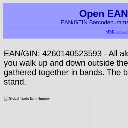
Open EAN
EAN/GTIN Barcodenummer
API/Datenbank
EAN/GIN: 4260140523593 - All alon
you walk up and down outside th
gathered together in bands. The b
stand.