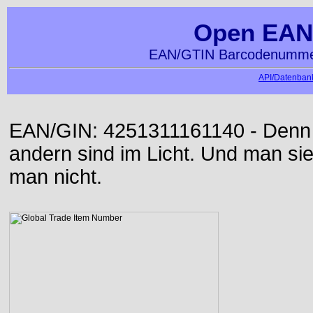
Open EAN
EAN/GTIN Barcodenummer
API/Datenbank
EAN/GIN: 4251311161140 - Denn d
andern sind im Licht. Und man sieh
man nicht.