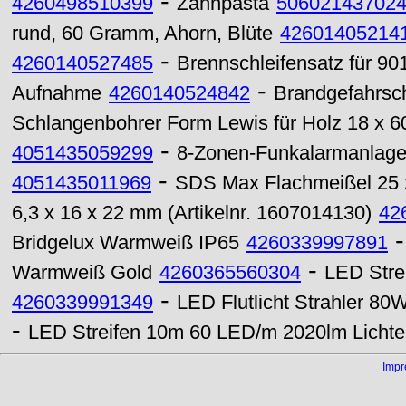
-
4260498510399
Zahnpasta
50602143702
rund, 60 Gramm, Ahorn, Blüte
42601405214
-
4260140527485
Brennschleifensatz für 901
-
Aufnahme
4260140524842
Brandgefahrschi
Schlangenbohrer Form Lewis für Holz 18 x 
-
4051435059299
8-Zonen-Funkalarmanlage
-
4051435011969
SDS Max Flachmeißel 25
6,3 x 16 x 22 mm (Artikelnr. 1607014130)
42
Bridgelux Warmweiß IP65
4260339997891
-
Warmweiß Gold
4260365560304
LED Stre
-
4260339991349
LED Flutlicht Strahler 80
-
LED Streifen 10m 60 LED/m 2020lm Licht
Imp