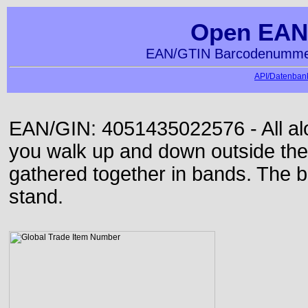
Open EAN
EAN/GTIN Barcodenummer
API/Datenbank
EAN/GIN: 4051435022576 - All alon
you walk up and down outside th
gathered together in bands. The b
stand.