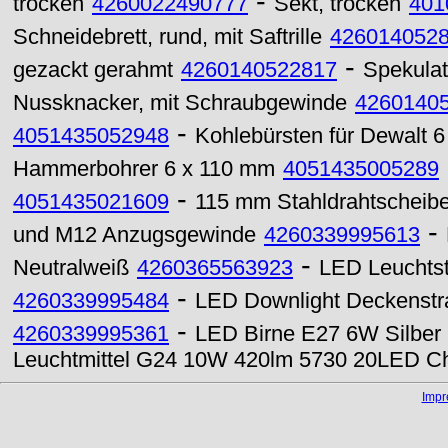
-
trocken
4260022490777
Sekt, trocken
401
Schneidebrett, rund, mit Saftrille
426014052
-
gezackt gerahmt
4260140522817
Spekulat
Nussknacker, mit Schraubgewinde
4260140
-
4051435052948
Kohlebürsten für Dewalt 
Hammerbohrer 6 x 110 mm
4051435005289
-
4051435021609
115 mm Stahldrahtscheib
-
und M12 Anzugsgewinde
4260339995613
-
Neutralweiß
4260365563923
LED Leuchtst
-
4260339995484
LED Downlight Deckenstr
-
4260339995361
LED Birne E27 6W Silbe
Leuchtmittel G24 10W 420lm 5730 20LED Ch
Imp