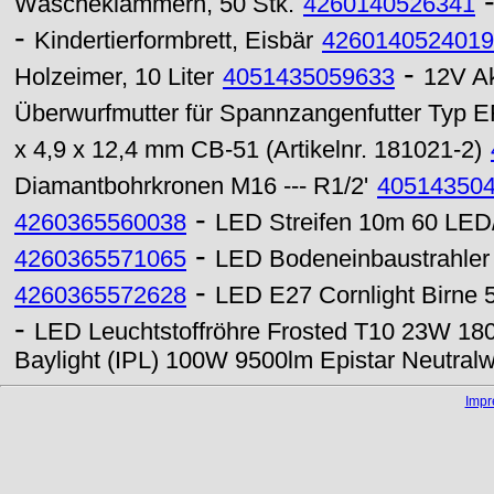
Wäscheklammern, 50 Stk.
4260140526341
-
Kindertierformbrett, Eisbär
4260140524019
-
Holzeimer, 10 Liter
4051435059633
12V Ak
Überwurfmutter für Spannzangenfutter Typ 
x 4,9 x 12,4 mm CB-51 (Artikelnr. 181021-2)
Diamantbohrkronen M16 --- R1/2'
40514350
-
4260365560038
LED Streifen 10m 60 LED
-
4260365571065
LED Bodeneinbaustrahle
-
4260365572628
LED E27 Cornlight Birne
-
LED Leuchtstoffröhre Frosted T10 23W 1
Baylight (IPL) 100W 9500lm Epistar Neutral
Imp