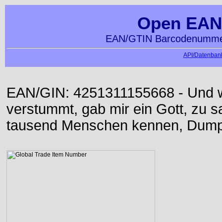
Open EAN
EAN/GTIN Barcodenummer
API/Datenbank
EAN/GIN: 4251311155668 - Und w
verstummt, gab mir ein Gott, zu sa
tausend Menschen kennen, Dumpf 