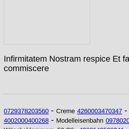
Infirmitatem Nostram respice E
commiscere
-
0729378203560
Creme
4260003470347
-
4002000400268
Modelleisenbahn
097802