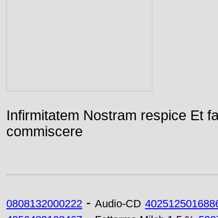
Infirmitatem Nostram respice E
commiscere
-
0808132000222
Audio-CD
402512501688