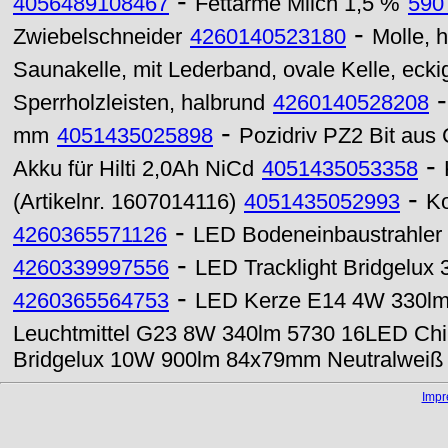
-
4056489108467
Fettarme Milch 1,5 %
590
-
Zwiebelschneider
4260140523180
Molle, 
Saunakelle, mit Lederband, ovale Kelle, eckig
Sperrholzleisten, halbrund
4260140528208
-
mm
4051435025898
Pozidriv PZ2 Bit aus
-
Akku für Hilti 2,0Ah NiCd
4051435053358
-
(Artikelnr. 1607014116)
4051435052993
Ko
-
4260365571126
LED Bodeneinbaustrahle
-
4260339997556
LED Tracklight Bridgelu
-
4260365564753
LED Kerze E14 4W 330lm 
Leuchtmittel G23 8W 340lm 5730 16LED Chi
Bridgelux 10W 900lm 84x79mm Neutralweiß 
Imp