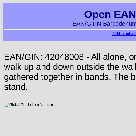
Open EAN
EAN/GTIN Barcodenumm
API/Datenbank
EAN/GIN: 42048008 - All alone, or
walk up and down outside the wa
gathered together in bands. The b
stand.