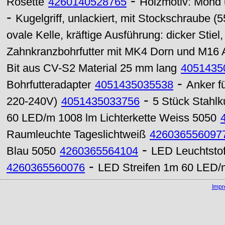
-
Rosette
4260140528765
Holzmotiv: Mond 
-
Kugelgriff, unlackiert, mit Stockschraube 
ovale Kelle, kräftige Ausführung: dicker Stiel
Zahnkranzbohrfutter mit MK4 Dorn und M16
Bit aus CV-S2 Material 25 mm lang
4051435
-
Bohrfutteradapter
4051435035538
Anker f
-
220-240V)
4051435033756
5 Stück Stahl
60 LED/m 1008 lm Lichterkette Weiss 5050
Raumleuchte Tageslichtweiß
426036556097
-
Blau 5050
4260365564104
LED Leuchtstof
-
4260365560076
LED Streifen 1m 60 LED/m
Imp