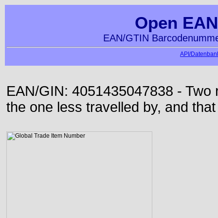
Open EAN
EAN/GTIN Barcodenummer
API/Datenbank
EAN/GIN: 4051435047838 - Two roa
the one less travelled by, and that