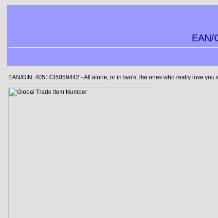
EAN/G
EAN/GIN: 4051435059442 - All alone, or in two's, the ones who really love you