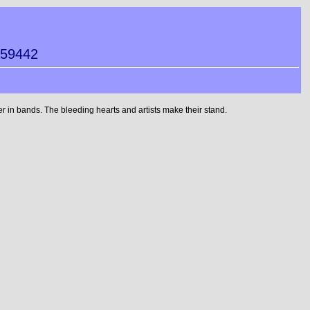
059442
 in bands. The bleeding hearts and artists make their stand.