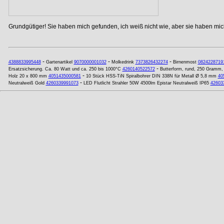
Grundgütiger! Sie haben mich gefunden, ich weiß nicht wie, aber sie haben mich
-
-
-
4388833995448
Gartenartikel
9070000001032
Molkedrink
7373826432274
Birnenmost
0824228719
-
Ersatzsicherung. Ca. 80 Watt und ca. 250 bis 1000°C
4260140522572
Butterform, rund, 250 Gramm,
-
Holz 20 x 800 mm
4051435000581
10 Stück HSS-TiN Spiralbohrer DIN 338N für Metall Ø 5,8 mm
40
-
Neutralweiß Gold
4260339991073
LED Flutlicht Strahler 50W 4500lm Epistar Neutralweiß IP65
42603