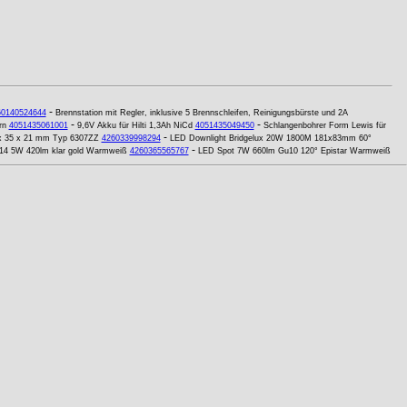
-
60140524644
Brennstation mit Regler, inklusive 5 Brennschleifen, Reinigungsbürste und 2A
-
-
rn
4051435061001
9,6V Akku für Hilti 1,3Ah NiCd
4051435049450
Schlangenbohrer Form Lewis für
-
0 x 35 x 21 mm Typ 6307ZZ
4260339998294
LED Downlight Bridgelux 20W 1800M 181x83mm 60°
-
14 5W 420lm klar gold Warmweiß
4260365565767
LED Spot 7W 660lm Gu10 120° Epistar Warmweiß