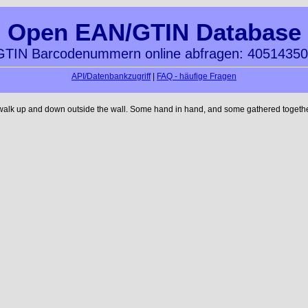
Open EAN/GTIN Database
TIN Barcodenummern online abfragen: 4051435
API/Datenbankzugriff
|
FAQ - häufige Fragen
 walk up and down outside the wall. Some hand in hand, and some gathered together