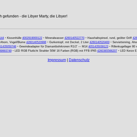
 gefunden - die Libyer Marty, die Libyer!
-
-
-
144
Kissenhülle
4002919000122
Mineralwasser
4260140522770
Haushaltspinsel, rund, geölter Griff
42
-
-
 Ahorn, Vogel/Blume
4260140520998
Gurkentopf, mit Deckel, 2 Liter
4260140520400
Serviettenring, Aho
-
-
51435050746
Gewindeadapter für Diamantbohrkronen R1/2' --- M14
4051435039123
Rillenkugellager 8
-
-
39993749
LED RGB Flutlicht Strahler 50W 16 Farben (RGB) mit FFB IP65
4260365566207
LED Kerze E
Impressum
|
Datenschutz